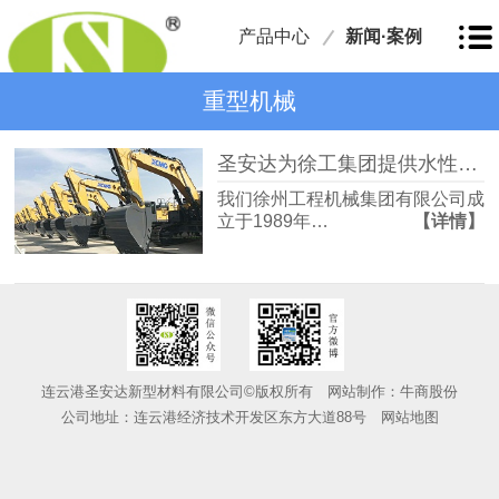
产品中心
新闻·案例
重型机械
圣安达为徐工集团提供水性防火涂料案例！
我们徐州工程机械集团有限公司成
立于1989年…
【详情】
连云港圣安达新型材料有限公司©版权所有
网站制作：
牛商股份
公司地址：连云港经济技术开发区东方大道88号
网站地图