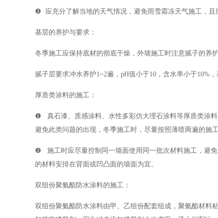
❷ 应充分了解当地的天气情况，避免雨雪霜冻天气施工，且
基层的养护与要求：
冬季施工应保持底材的彻底干燥，外墙施工时注意腻子的养
腻子层要求冲水养护1~2遍，pH值小于10，含水率小于10
厚质类涂料的施工：
❶ 真石漆、质感涂料、水性多彩仿大理石涂料等厚质类涂
避免此类问题的出现，冬季施工时，尽量按照薄喷两遍的施
❷ 施工时应尽量控制同一墙面使用同一批次材料施工，避
的材料安排在背面或凹凸面的墙面为宜。
双组份聚氨酯防水涂料的施工：
双组份聚氨酯防水涂料由甲、乙组份配套组成，聚氨酯材料