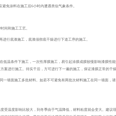
应避免涂料在施工后6小时内遭遇类似气象条件。
护时间和施工工艺。
%，再进行底漆施工，底漆须彻底干燥进行下道工序的施工。
料在低温条件下施工，一次性厚膜施工，易引起涂膜成膜较慢影响漆膜性能
工方案进行施工。待实干后，方可进行下一遍的施工，保证漆膜正常的干
免同一墙面施工多批材料。如若不可避免有两批次材料施工在同一墙面，请
粘度受温度影响比较大，到冬季由于气温降低，材料粘度就会变大。建议